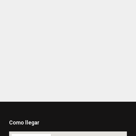
¡JUNTOS, impulsamos el aprendizaje
para emprender!
noviembre 7, 2025
/
¡JUNTOS, impulsamos el aprendizaje para emprender! La
alcaldesa Ledy Laura...
Leer mas..
Como llegar