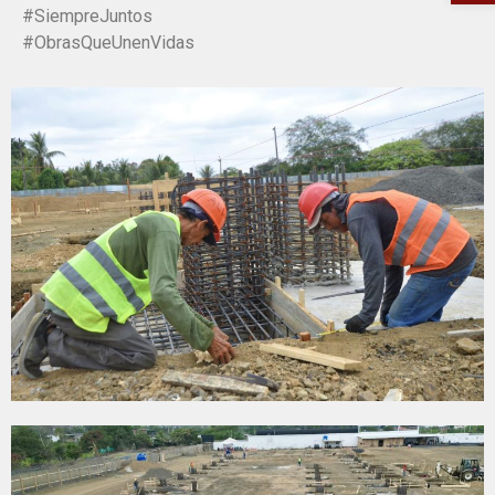
#SiempreJuntos
#ObrasQueUnenVidas