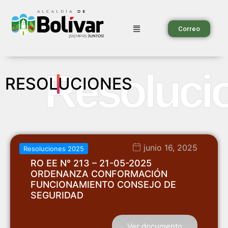
Correo
Resoluci
RESOLUCIONES
junio 16, 2025
Resoluciones 2025
RO EE N° 213 – 21-05-2025
ORDENANZA CONFORMACIÓN
FUNCIONAMIENTO CONSEJO DE
SEGURIDAD
Ver documento