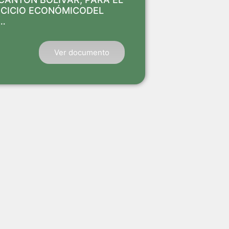
RCICIO ECONÓMICODEL
…
Ver documento