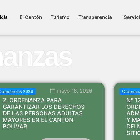
ldía
El Cantón
Turismo
Transparencia
Servic
nanzas
mayo 18, 2026
Ordenanzas 2026
Ordenan
2. ORDENANZA PARA
N° 1
GARANTIZAR LOS DERECHOS
ORD
DE LAS PERSONAS ADULTAS
ADM
MAYORES EN EL CANTÓN
Y M
BOLÍVAR
DEL
SITI