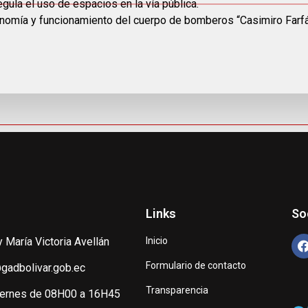
gula el uso de espacios en la vía pública.
onomía y funcionamiento del cuerpo de bomberos “Casimiro Farfán
Links
So
y María Victoria Avellán
Inicio
Formulario de contacto
gadbolivar.gob.ec
Transparencia
iernes de 08H00 a 16H45