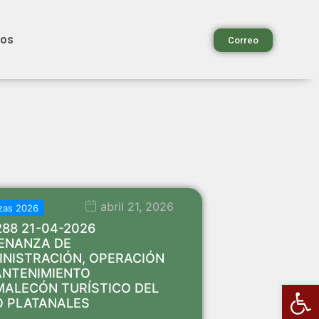
ios
Correo
abril 21, 2026
zas 2026
288 21-04-2026
ENANZA DE
INISTRACIÓN, OPERACIÓN
ANTENIMIENTO
Ab
MALECÓN TURÍSTICO DEL
O PLATANALES