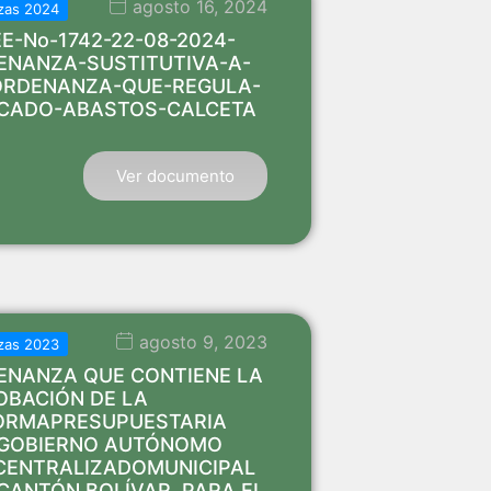
agosto 16, 2024
zas 2024
E-No-1742-22-08-2024-
ENANZA-SUSTITUTIVA-A-
ORDENANZA-QUE-REGULA-
CADO-ABASTOS-CALCETA
Ver documento
agosto 9, 2023
zas 2023
ENANZA QUE CONTIENE LA
OBACIÓN DE LA
ORMAPRESUPUESTARIA
 GOBIERNO AUTÓNOMO
CENTRALIZADOMUNICIPAL
CANTÓN BOLÍVAR, PARA EL