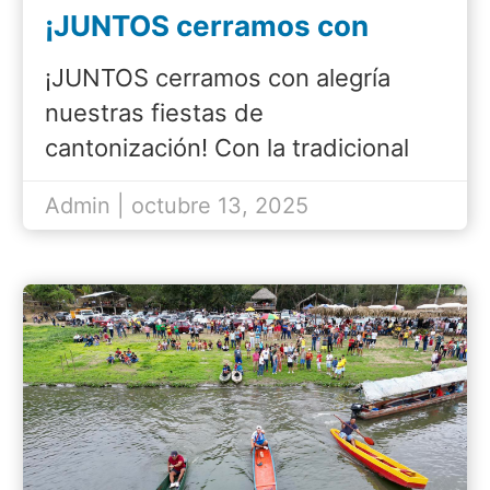
¡JUNTOS cerramos con
alegría nuestras fiestas de
¡JUNTOS cerramos con alegría
cantonización!
nuestras fiestas de
cantonización! Con la tradicional
Kermesse Octubrina,…
Admin | octubre 13, 2025