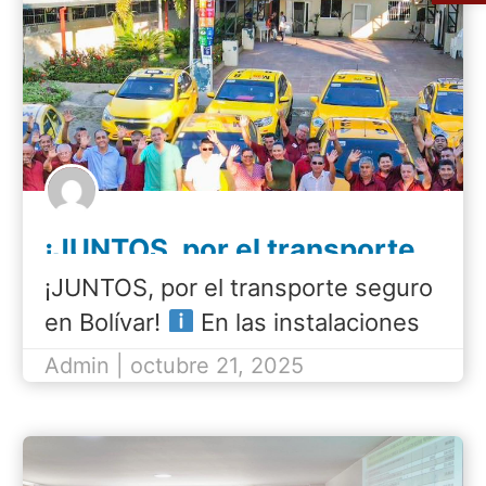
¡JUNTOS, por el transporte
seguro en Bolívar!
¡JUNTOS, por el transporte seguro
en Bolívar!
En las instalaciones
del GAD Municipal, se realizó el
Admin | octubre 21, 2025
Acto de Entrega de la Resolución
de Permiso de Operación de la
Cooperativa de…