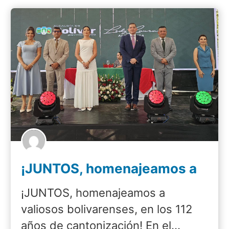
¡JUNTOS, homenajeamos a
valiosos bolivarenses, en
¡JUNTOS, homenajeamos a
los 112 años de
valiosos bolivarenses, en los 112
cantonización!
años de cantonización! En el…