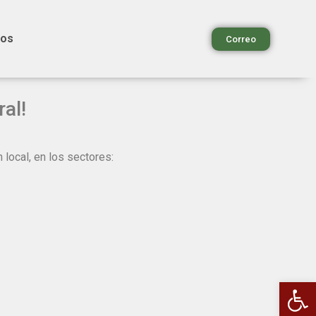
ios
Correo
al!
local, en los sectores:
Ab