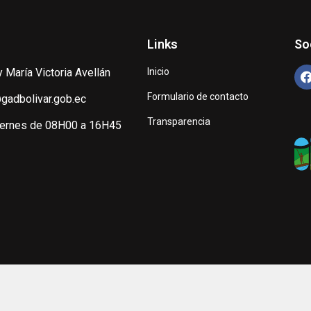
Links
So
y María Victoria Avellán
Inicio
Formulario de contacto
gadbolivar.gob.ec
Transparencia
iernes de 08H00 a 16H45
© Copyright 2024 Unidad de TIC´s – Alcaldía de Bolívar.