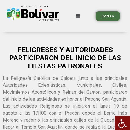
Correo
FELIGRESES Y AUTORIDADES
PARTICIPARON DEL INICIO DE LAS
FIESTAS PATRONALES
La Feligresía Católica de Calceta junto a las principales
Autoridades Eclesiásticas, Municipales, Civiles,
Movimientos Apostólicos y Reinas del Cantón, participaron
del inicio de las actividades en honor al Patrono San Agustín.
Las actividades Religiosas se iniciaron el lunes 19 de
agosto a las 17H00 con el Pregón desde el Barrio Inés
Ab
Moreno y recorrió las principales calles de la Ciudad hasta
llegar al Templo San Agustín, donde se realizó la Eucaristía