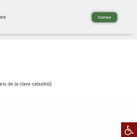
ios
Correo
io de la clave catastral).
Ab